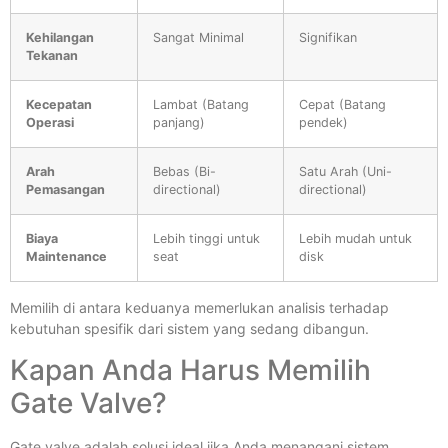
Kehilangan
Sangat Minimal
Signifikan
Tekanan
Kecepatan
Lambat (Batang
Cepat (Batang
Operasi
panjang)
pendek)
Arah
Bebas (Bi-
Satu Arah (Uni-
Pemasangan
directional)
directional)
Biaya
Lebih tinggi untuk
Lebih mudah untuk
Maintenance
seat
disk
Memilih di antara keduanya memerlukan analisis terhadap
kebutuhan spesifik dari sistem yang sedang dibangun.
Kapan Anda Harus Memilih
Gate Valve?
Gate valve adalah solusi ideal jika Anda menangani sistem